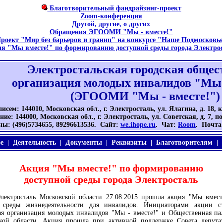
Благотворительный фандрайзинг-проект
Zoom-конференция
Другой, другие, о других
Обращения ЭГООМИ "Мы - вместе!"
роект "Мир без барьеров и границ" на конкурсе "Наше Подмосковь
я "Мы вместе!" по формированию доступной среды города Электро
Электростальская городская общес
организация молодых инвалидов "Мы 
(ЭГООМИ "Мы - вместе!")
исем: 144010, Московская обл., г. Электросталь, ул. Ялагина, д. 18, к
ие: 144000, Московская обл., г. Электросталь, ул. Советская, д. 7, п
ны: (496)5734655, 89296613536. Сайт:
we.ihope.ru
. Чат:
Room
. Почт
е
|
Деятельность
|
Документы
|
Реквизиты
|
Благотворителям
|
Акция "Мы вместе!" по формированию
доступной среды города Электросталь
Электросталь Московской области 27.08.2015 прошла акция "Мы вмес
 среды жизнедеятельности для инвалидов. Инициаторами акции ст
ая организация молодых инвалидов "Мы - вместе!" и Общественная пал
ской области. Акция прошла при активной поддержке Совета депут