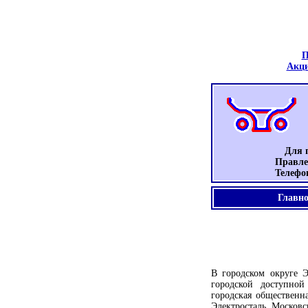
П
Акци
Для п
Правлен
Телефо
Главно
В городском округе 
городской доступной
городская общественн
Электросталь Москов