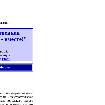
е"
сталь
твенная
- вместе!"
в. 35.
омещ. 2.
а:
Email
.
Форум
те!" по формированию
али Электростальская
ата городского округа
атов и Администрации