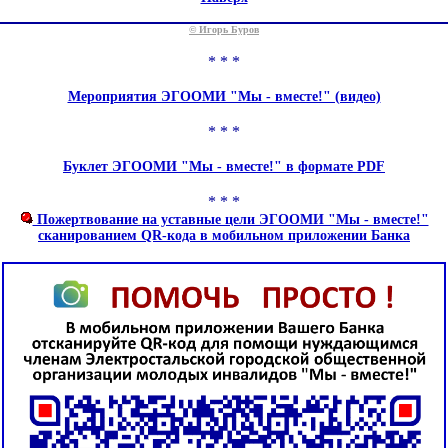
© Игорь Буров
* * *
Мероприятия ЭГООМИ "Мы - вместе!" (видео)
* * *
Буклет ЭГООМИ "Мы - вместе!" в формате PDF
* * *
Пожертвование на уставные цели ЭГООМИ "Мы - вместе!"
сканированием QR-кода в мобильном приложении Банка